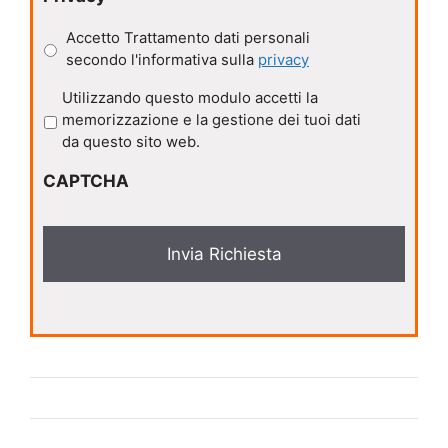
Accetto Trattamento dati personali
secondo l'informativa sulla
privacy
P
Utilizzando questo modulo accetti la
r
memorizzazione e la gestione dei tuoi dati
i
da questo sito web.
v
CAPTCHA
a
c
y
*