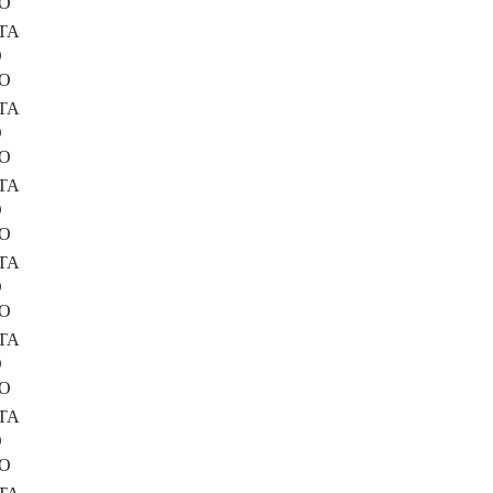
RO
TA
O
RO
TA
O
RO
TA
O
RO
TA
O
RO
TA
O
RO
TA
O
RO