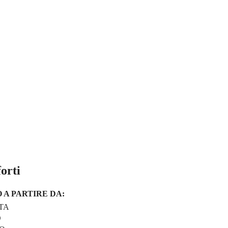
orti
 A PARTIRE DA:
TA
O