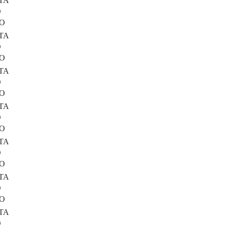
TA
O
RO
TA
O
RO
TA
O
RO
TA
O
RO
TA
O
RO
TA
O
RO
TA
O