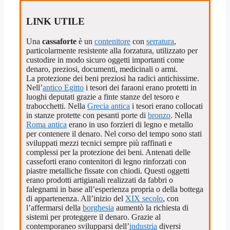
LINK UTILE
Una
cassaforte
è un
contenitore
con
serratura
,
particolarmente resistente alla forzatura, utilizzato per
custodire in modo sicuro oggetti importanti come
denaro, preziosi, documenti, medicinali o armi.
La protezione dei beni preziosi ha radici antichissime.
Nell’
antico Egitto
i tesori dei faraoni erano protetti in
luoghi deputati grazie a finte stanze del tesoro e
trabocchetti. Nella
Grecia antica
i tesori erano collocati
in stanze protette con pesanti porte di
bronzo
. Nella
Roma antica
erano in uso forzieri di legno e metallo
per contenere il denaro. Nel corso del tempo sono stati
sviluppati mezzi tecnici sempre più raffinati e
complessi per la protezione dei beni. Antenati delle
casseforti erano contenitori di legno rinforzati con
piastre metalliche fissate con chiodi. Questi oggetti
erano prodotti artigianali realizzati da fabbri o
falegnami in base all’esperienza propria o della bottega
di appartenenza. All’inizio del
XIX secolo
, con
l’affermarsi della
borghesia
aumentò la richiesta di
sistemi per proteggere il denaro. Grazie al
contemporaneo svilupparsi dell’
industria
diversi