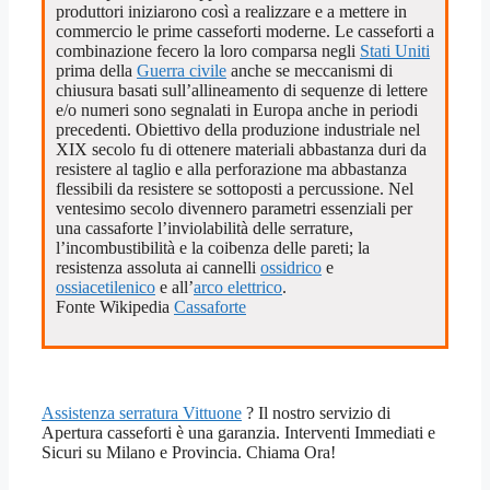
produttori iniziarono così a realizzare e a mettere in
commercio le prime casseforti moderne. Le casseforti a
combinazione fecero la loro comparsa negli
Stati Uniti
prima della
Guerra civile
anche se meccanismi di
chiusura basati sull’allineamento di sequenze di lettere
e/o numeri sono segnalati in Europa anche in periodi
precedenti. Obiettivo della produzione industriale nel
XIX secolo fu di ottenere materiali abbastanza duri da
resistere al taglio e alla perforazione ma abbastanza
flessibili da resistere se sottoposti a percussione. Nel
ventesimo secolo divennero parametri essenziali per
una cassaforte l’inviolabilità delle serrature,
l’incombustibilità e la coibenza delle pareti; la
resistenza assoluta ai cannelli
ossidrico
e
ossiacetilenico
e all’
arco elettrico
.
Fonte Wikipedia
Cassaforte
Assistenza serratura Vittuone
? Il nostro servizio di
Apertura casseforti è una garanzia. Interventi Immediati e
Sicuri su Milano e Provincia. Chiama Ora!