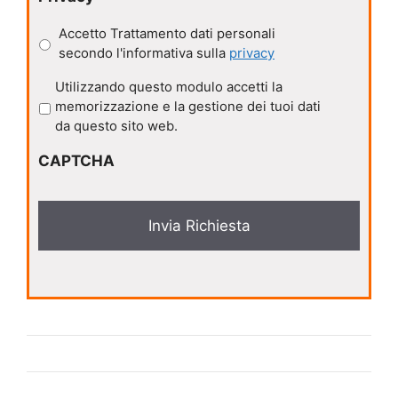
Accetto Trattamento dati personali
secondo l'informativa sulla
privacy
P
Utilizzando questo modulo accetti la
r
memorizzazione e la gestione dei tuoi dati
i
da questo sito web.
v
CAPTCHA
a
c
y
*