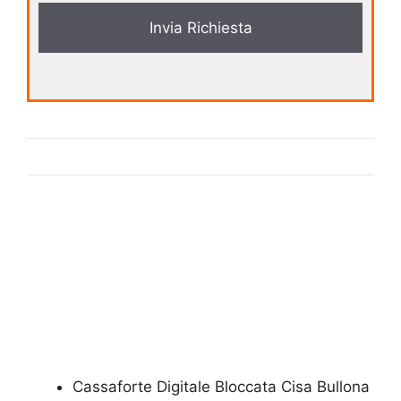
y
*
Cassaforte Digitale Bloccata​ Cisa Bullona