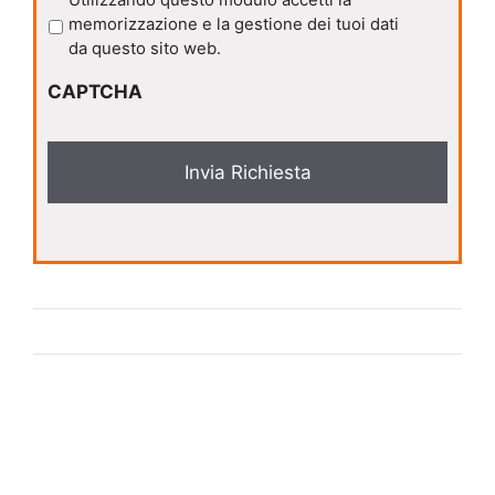
r
memorizzazione e la gestione dei tuoi dati
i
da questo sito web.
v
CAPTCHA
a
c
y
*