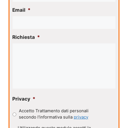
Email
*
Richiesta
*
Privacy
*
Accetto Trattamento dati personali
secondo l'informativa sulla
privacy
P
Utilizzando questo modulo accetti la